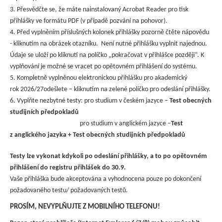
3. Přesvědčte se, že máte nainstalovaný Acrobat Reader pro tisk
.
přihlášky ve formátu PDF (v případě pozvání na pohovor)
4. Před vyplněním příslušných kolonek přihlášky pozorně čtěte nápovědu
- kliknutím na obrázek otazníku. Není nutné přihlášku vyplnit najednou.
Údaje se uloží po kliknutí na políčko „pokračovat v přihlášce později“. K
vyplňování je možné se vracet po opětovném přihlášení do systému.
5. Kompletně vyplněnou elektronickou přihlášku pro akademický
rok
2026/27odešlete – kliknutím na zelené políčko pro odeslání přihlášky.
6. Vyplňte nezbytné testy: pro studium v českém jazyce –
Test obecných
studijních předpokladů
pro studium v anglickém jazyce –
Test
z anglického jazyka + Test obecných studijních předpokladů
Testy lze vykonat kdykoli po odeslání přihlášky, a to po opětovném
přihlášení do registru přihlášek do 30.9.
Vaše přihláška bude akceptována a vyhodnocena pouze po dokončení
požadovaného testu/ požadovaných testů.
PROSÍM, NEVYPLŇUJTE Z MOBILNÍHO TELEFONU!