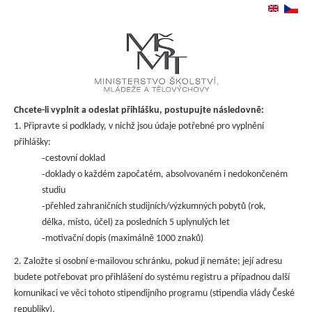
Chcete-li vyplnit a odeslat přihlášku, postupujte následovně:
1. Připravte si podklady, v nichž jsou údaje potřebné pro vyplnění
přihlášky:
-
cestovní doklad
-
doklady o každém započatém, absolvovaném i nedokončeném
studiu
-
přehled zahraničních studijních/výzkumných pobytů (rok,
délka, místo, účel) za posledních 5 uplynulých let
-
motivační dopis (maximálně 1000 znaků)
2. Založte si osobní e-mailovou schránku, pokud ji nemáte; její adresu
budete potřebovat pro přihlášení do systému registru a případnou další
komunikaci ve věci tohoto stipendijního programu (stipendia vlády České
.
republiky)